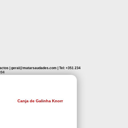
actos
|
geral@matarsaudades.com
|
Tel: +351 234
204
Canja de Galinha Knorr