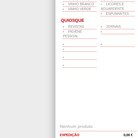
VINHO BRANCO
LICORES E
AGUARDENTE
VINHO VERDE
ESPUMANTES
QUIOSQUE
REVISTAS
JORNAIS
HIGIENE
PESSOAL
O MEU CARRINHO
Nenhum produto
EXPEDIÇÃO
0,00 €