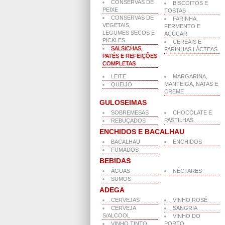
CONSERVAS DE
BISCOITOS E
PEIXE
TOSTAS
CONSERVAS DE
FARINHA,
VEGETAIS,
FERMENTO E
LEGUMES SECOS E
AÇÚCAR
PICKLES
CEREAIS E
SALSICHAS,
FARINHAS LÁCTEAS
PATÉS E REFEIÇÕES
COMPLETAS
LEITE
MARGARINA,
MANTEIGA, NATAS E
QUEIJO
CREME
GULOSEIMAS
SOBREMESAS
CHOCOLATE E
PASTILHAS
REBUÇADOS
ENCHIDOS E BACALHAU
BACALHAU
ENCHIDOS
FUMADOS
BEBIDAS
ÁGUAS
NÉCTARES
SUMOS
ADEGA
CERVEJAS
VINHO ROSÉ
CERVEJA
SANGRIA
S/ALCOOL
VINHO DO
VINHO TINTO
PORTO