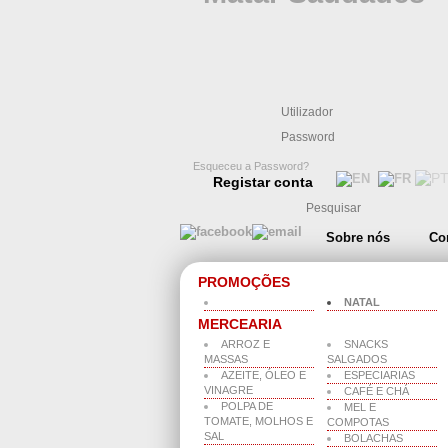
Esqueceu a Password?
Registar conta
Sobre nós
Co
PROMOÇÕES
NATAL
MERCEARIA
ARROZ E
SNACKS
MASSAS
SALGADOS
AZEITE, ÓLEO E
ESPECIARIAS
VINAGRE
CAFÉ E CHÁ
POLPA DE
MEL E
TOMATE, MOLHOS E
COMPOTAS
SAL
BOLACHAS