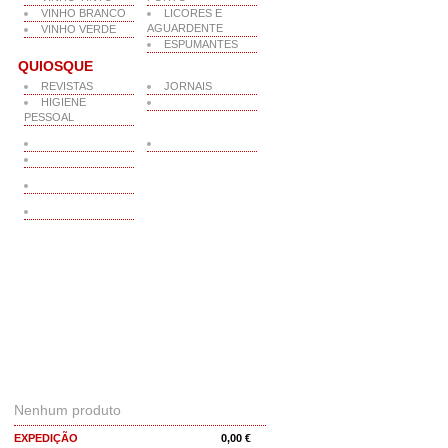
VINHO BRANCO
LICORES E
AGUARDENTE
VINHO VERDE
ESPUMANTES
QUIOSQUE
REVISTAS
JORNAIS
HIGIENE
PESSOAL
O MEU CARRINHO
Nenhum produto
EXPEDIÇÃO
0,00 €