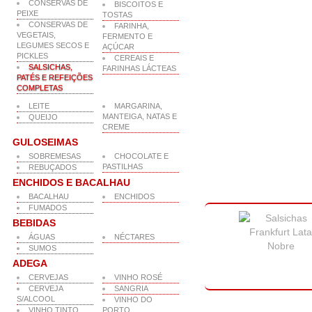
CONSERVAS DE
BISCOITOS E
PEIXE
TOSTAS
CONSERVAS DE
FARINHA,
VEGETAIS,
FERMENTO E
LEGUMES SECOS E
AÇÚCAR
PICKLES
CEREAIS E
SALSICHAS,
FARINHAS LÁCTEAS
PATÉS E REFEIÇÕES
COMPLETAS
LEITE
MARGARINA,
MANTEIGA, NATAS E
QUEIJO
CREME
GULOSEIMAS
SOBREMESAS
CHOCOLATE E
PASTILHAS
REBUÇADOS
ENCHIDOS E BACALHAU
BACALHAU
ENCHIDOS
FUMADOS
BEBIDAS
ÁGUAS
NÉCTARES
SUMOS
ADEGA
CERVEJAS
VINHO ROSÉ
CERVEJA
SANGRIA
S/ALCOOL
VINHO DO
VINHO TINTO
PORTO