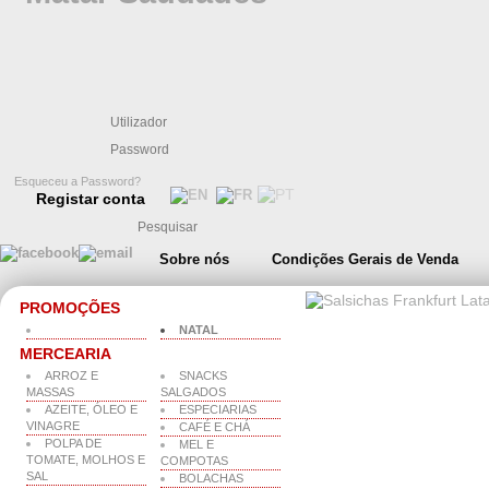
Esqueceu a Password?
Registar conta
Sobre nós
Condições Gerais de Venda
PROMOÇÕES
NATAL
MERCEARIA
ARROZ E
SNACKS
MASSAS
SALGADOS
AZEITE, ÓLEO E
ESPECIARIAS
VINAGRE
CAFÉ E CHÁ
POLPA DE
MEL E
TOMATE, MOLHOS E
COMPOTAS
SAL
BOLACHAS