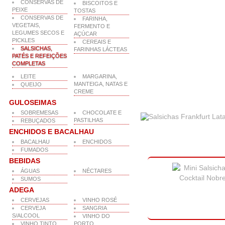
CONSERVAS DE
BISCOITOS E
PEIXE
TOSTAS
CONSERVAS DE
FARINHA,
VEGETAIS,
FERMENTO E
LEGUMES SECOS E
AÇÚCAR
PICKLES
CEREAIS E
SALSICHAS,
FARINHAS LÁCTEAS
PATÉS E REFEIÇÕES
COMPLETAS
LEITE
MARGARINA,
MANTEIGA, NATAS E
QUEIJO
CREME
GULOSEIMAS
SOBREMESAS
CHOCOLATE E
PASTILHAS
REBUÇADOS
ENCHIDOS E BACALHAU
BACALHAU
ENCHIDOS
FUMADOS
BEBIDAS
ÁGUAS
NÉCTARES
SUMOS
ADEGA
CERVEJAS
VINHO ROSÉ
CERVEJA
SANGRIA
S/ALCOOL
VINHO DO
VINHO TINTO
PORTO