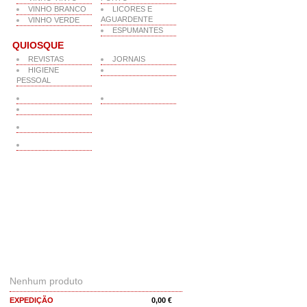
VINHO BRANCO
LICORES E
AGUARDENTE
VINHO VERDE
ESPUMANTES
QUIOSQUE
REVISTAS
JORNAIS
HIGIENE
PESSOAL
O MEU CARRINHO
Nenhum produto
EXPEDIÇÃO
0,00 €