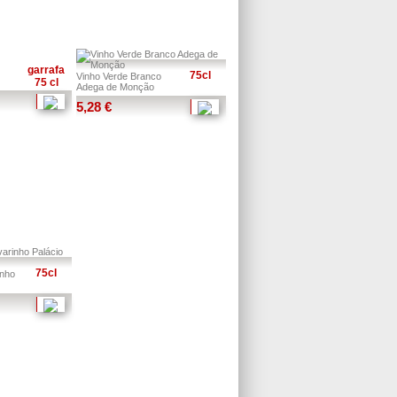
garrafa
75cl
Vinho Verde Branco
75 cl
Adega de Monção
5,28 €
75cl
inho