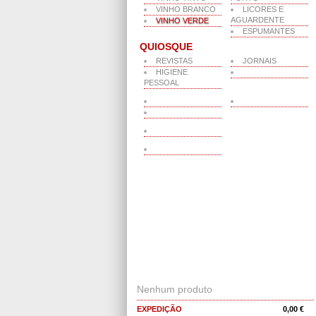
VINHO BRANCO
LICORES E
AGUARDENTE
VINHO VERDE
ESPUMANTES
QUIOSQUE
REVISTAS
JORNAIS
HIGIENE
PESSOAL
O MEU CARRINHO
Nenhum produto
EXPEDIÇÃO
0,00 €