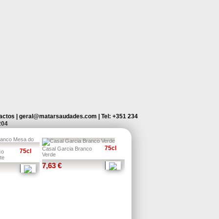
actos
|
geral@matarsaudades.com
|
Tel: +351 234
204
75cl
Casal Garcia Branco
75cl
co
Verde
te
7,63 €