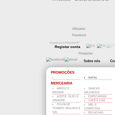
Esqueceu a Password?
Registar conta
Sobre nós
Co
PROMOÇÕES
NATAL
MERCEARIA
ARROZ E
SNACKS
MASSAS
SALGADOS
AZEITE, ÓLEO E
ESPECIARIAS
VINAGRE
CAFÉ E CHÁ
POLPA DE
MEL E
TOMATE, MOLHOS E
COMPOTAS
SAL
BOLACHAS