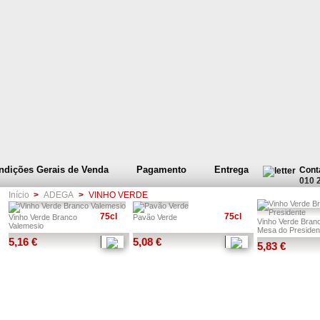
ndições Gerais de Venda
Pagamento
Entrega
Cont
010 
Início
>
ADEGA
>
VINHO VERDE
75cl
75cl
Vinho Verde Branco
Pavão Verde
Vinho Verde Bran
Valemesio
Mesa do Presiden
5,16 €
5,08 €
5,83 €