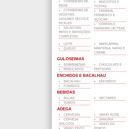
CONSERVAS DE
BISCOITOS E
PEIXE
TOSTAS
CONSERVAS DE
FARINHA,
VEGETAIS,
FERMENTO E
LEGUMES SECOS E
AÇÚCAR
PICKLES
CEREAIS E
SALSICHAS,
FARINHAS LÁCTEAS
PATÉS E REFEIÇÕES
COMPLETAS
LEITE
MARGARINA,
MANTEIGA, NATAS E
QUEIJO
CREME
GULOSEIMAS
SOBREMESAS
CHOCOLATE E
PASTILHAS
REBUÇADOS
ENCHIDOS E BACALHAU
BACALHAU
ENCHIDOS
FUMADOS
BEBIDAS
ÁGUAS
NÉCTARES
SUMOS
ADEGA
CERVEJAS
VINHO ROSÉ
CERVEJA
SANGRIA
S/ALCOOL
VINHO DO
VINHO TINTO
PORTO