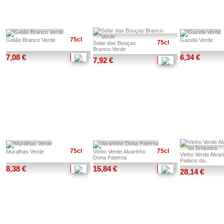
75cl
Gatão Branco Verde
Gazela Verde
75cl
Solar das Bouças
Branco Verde
7,08 €
6,34 €
7,92 €
75cl
75cl
Muralhas Verde
Vinho Verde Alvarinho
Vinho Verde Alvar
Dona Paterna
Palácio da...
8,38 €
15,84 €
28,14 €