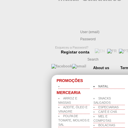
Esqueceu a Password?
Registar conta
About us
Term
PROMOÇÕES
NATAL
MERCEARIA
ARROZ E
SNACKS
MASSAS
SALGADOS
AZEITE, ÓLEO E
ESPECIARIAS
VINAGRE
CAFÉ E CHÁ
POLPA DE
MEL E
TOMATE, MOLHOS E
COMPOTAS
SAL
BOLACHAS