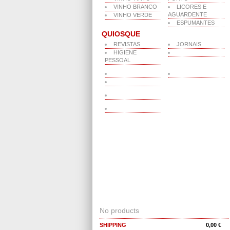
VINHO BRANCO
LICORES E
AGUARDENTE
VINHO VERDE
ESPUMANTES
QUIOSQUE
REVISTAS
JORNAIS
HIGIENE
PESSOAL
CART
No products
SHIPPING
0,00 €