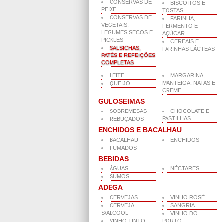
CONSERVAS DE
BISCOITOS E
PEIXE
TOSTAS
CONSERVAS DE
FARINHA,
VEGETAIS,
FERMENTO E
LEGUMES SECOS E
AÇÚCAR
PICKLES
CEREAIS E
SALSICHAS,
FARINHAS LÁCTEAS
PATÉS E REFEIÇÕES
COMPLETAS
LEITE
MARGARINA,
MANTEIGA, NATAS E
QUEIJO
CREME
GULOSEIMAS
SOBREMESAS
CHOCOLATE E
PASTILHAS
REBUÇADOS
ENCHIDOS E BACALHAU
BACALHAU
ENCHIDOS
FUMADOS
BEBIDAS
ÁGUAS
NÉCTARES
SUMOS
ADEGA
CERVEJAS
VINHO ROSÉ
CERVEJA
SANGRIA
S/ALCOOL
VINHO DO
VINHO TINTO
PORTO