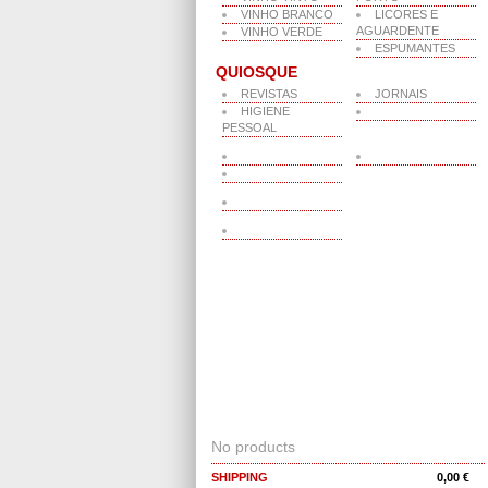
VINHO BRANCO
LICORES E
AGUARDENTE
VINHO VERDE
ESPUMANTES
QUIOSQUE
REVISTAS
JORNAIS
HIGIENE
PESSOAL
CART
No products
SHIPPING
0,00 €