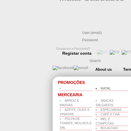
Esqueceu a Password?
Registar conta
About us
Term
PROMOÇÕES
NATAL
MERCEARIA
ARROZ E
SNACKS
MASSAS
SALGADOS
AZEITE, ÓLEO E
ESPECIARIAS
VINAGRE
CAFÉ E CHÁ
POLPA DE
MEL E
TOMATE, MOLHOS E
COMPOTAS
SAL
BOLACHAS