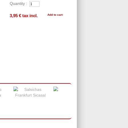
Quantity :
3,95 €
tax incl.