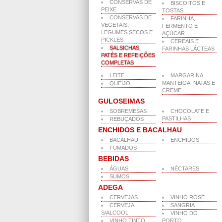
CONSERVAS DE
BISCOITOS E
PEIXE
TOSTAS
CONSERVAS DE
FARINHA,
VEGETAIS,
FERMENTO E
LEGUMES SECOS E
AÇÚCAR
PICKLES
CEREAIS E
SALSICHAS,
FARINHAS LÁCTEAS
PATÉS E REFEIÇÕES
COMPLETAS
LEITE
MARGARINA,
MANTEIGA, NATAS E
QUEIJO
CREME
GULOSEIMAS
SOBREMESAS
CHOCOLATE E
PASTILHAS
REBUÇADOS
ENCHIDOS E BACALHAU
BACALHAU
ENCHIDOS
FUMADOS
BEBIDAS
ÁGUAS
NÉCTARES
SUMOS
ADEGA
CERVEJAS
VINHO ROSÉ
CERVEJA
SANGRIA
S/ALCOOL
VINHO DO
VINHO TINTO
PORTO