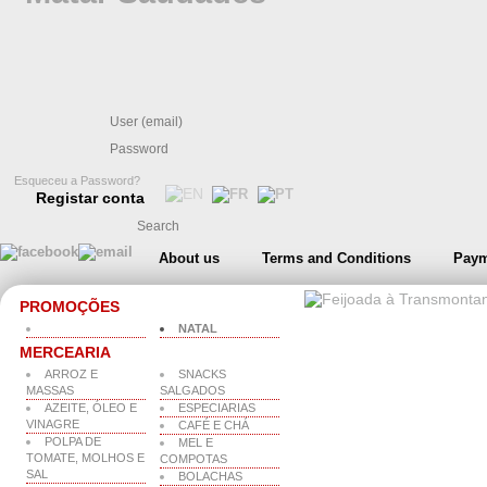
Esqueceu a Password?
Registar conta
About us
Terms and Conditions
Paym
PROMOÇÕES
NATAL
MERCEARIA
ARROZ E
SNACKS
MASSAS
SALGADOS
AZEITE, ÓLEO E
ESPECIARIAS
VINAGRE
CAFÉ E CHÁ
POLPA DE
MEL E
TOMATE, MOLHOS E
COMPOTAS
SAL
BOLACHAS