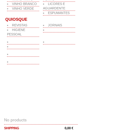
VINHO BRANCO
LICORES E
AGUARDENTE
VINHO VERDE
ESPUMANTES
QUIOSQUE
REVISTAS
JORNAIS
HIGIENE
PESSOAL
CART
No products
SHIPPING
0,00 €