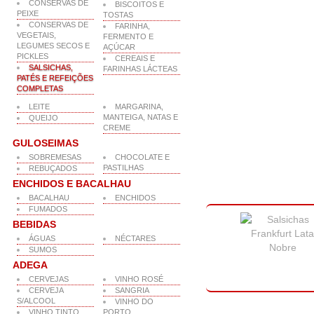
CONSERVAS DE
BISCOITOS E
PEIXE
TOSTAS
CONSERVAS DE
FARINHA,
VEGETAIS,
FERMENTO E
LEGUMES SECOS E
AÇÚCAR
PICKLES
CEREAIS E
SALSICHAS,
FARINHAS LÁCTEAS
PATÉS E REFEIÇÕES
COMPLETAS
LEITE
MARGARINA,
MANTEIGA, NATAS E
QUEIJO
CREME
GULOSEIMAS
SOBREMESAS
CHOCOLATE E
PASTILHAS
REBUÇADOS
ENCHIDOS E BACALHAU
BACALHAU
ENCHIDOS
FUMADOS
BEBIDAS
ÁGUAS
NÉCTARES
SUMOS
ADEGA
CERVEJAS
VINHO ROSÉ
CERVEJA
SANGRIA
S/ALCOOL
VINHO DO
VINHO TINTO
PORTO