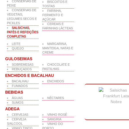
CONSERVAS DE
BISCOITOS E
PEIXE
TOSTAS
CONSERVAS DE
FARINHA,
VEGETAIS,
FERMENTO E
LEGUMES SECOS E
AÇÚCAR
PICKLES
CEREAIS E
SALSICHAS,
FARINHAS LÁCTEAS
PATÉS E REFEIÇÕES
COMPLETAS
LEITE
MARGARINA,
MANTEIGA, NATAS E
QUEIJO
CREME
GULOSEIMAS
SOBREMESAS
CHOCOLATE E
PASTILHAS
REBUÇADOS
ENCHIDOS E BACALHAU
BACALHAU
ENCHIDOS
FUMADOS
BEBIDAS
ÁGUAS
NÉCTARES
SUMOS
ADEGA
CERVEJAS
VINHO ROSÉ
CERVEJA
SANGRIA
S/ALCOOL
VINHO DO
VINHO TINTO
PORTO