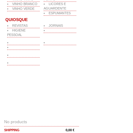
VINHO BRANCO
LICORES E
AGUARDENTE
VINHO VERDE
ESPUMANTES
QUIOSQUE
REVISTAS
JORNAIS
HIGIENE
PESSOAL
CART
No products
SHIPPING
0,00 €