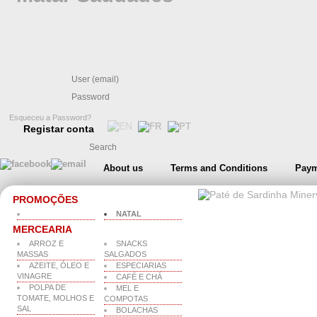
Esqueceu a Password?
Registar conta
About us
Terms and Conditions
Paym
PROMOÇÕES
NATAL
MERCEARIA
ARROZ E
SNACKS
MASSAS
SALGADOS
AZEITE, ÓLEO E
ESPECIARIAS
VINAGRE
CAFÉ E CHÁ
POLPA DE
MEL E
TOMATE, MOLHOS E
COMPOTAS
SAL
BOLACHAS