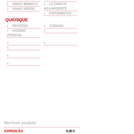
VINHO BRANCO
LICORES E
AGUARDENTE
VINHO VERDE
ESPUMANTES
QUIOSQUE
REVISTAS
JORNAIS
HIGIENE
PESSOAL
O MEU CARRINHO
Nenhum produto
EXPEDIÇÃO
0,00 €