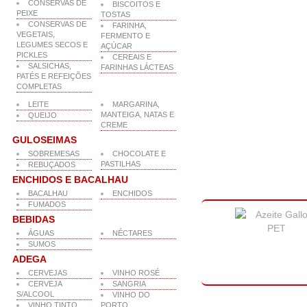
CONSERVAS DE
BISCOITOS E
PEIXE
TOSTAS
CONSERVAS DE
FARINHA,
VEGETAIS,
FERMENTO E
LEGUMES SECOS E
AÇÚCAR
PICKLES
CEREAIS E
SALSICHAS,
FARINHAS LÁCTEAS
PATÉS E REFEIÇÕES
COMPLETAS
LEITE
MARGARINA,
MANTEIGA, NATAS E
QUEIJO
CREME
GULOSEIMAS
SOBREMESAS
CHOCOLATE E
PASTILHAS
REBUÇADOS
ENCHIDOS E BACALHAU
BACALHAU
ENCHIDOS
FUMADOS
BEBIDAS
ÁGUAS
NÉCTARES
SUMOS
ADEGA
CERVEJAS
VINHO ROSÉ
CERVEJA
SANGRIA
S/ALCOOL
VINHO DO
VINHO TINTO
PORTO