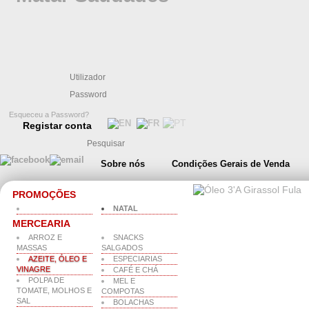
Esqueceu a Password?
Registar conta
Sobre nós
Condições Gerais de Venda
PROMOÇÕES
NATAL
MERCEARIA
ARROZ E
SNACKS
MASSAS
SALGADOS
AZEITE, ÓLEO E
ESPECIARIAS
VINAGRE
CAFÉ E CHÁ
POLPA DE
MEL E
TOMATE, MOLHOS E
COMPOTAS
SAL
BOLACHAS