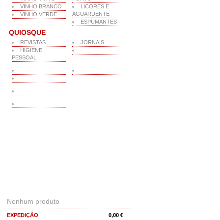
VINHO BRANCO
LICORES E
AGUARDENTE
VINHO VERDE
ESPUMANTES
QUIOSQUE
REVISTAS
JORNAIS
HIGIENE
PESSOAL
O MEU CARRINHO
Nenhum produto
EXPEDIÇÃO
0,00 €