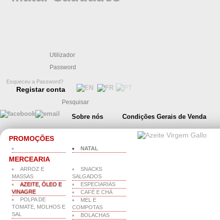
Esqueceu a Password?
Registar conta
Sobre nós
Condições Gerais de Venda
PROMOÇÕES
NATAL
MERCEARIA
ARROZ E
SNACKS
MASSAS
SALGADOS
AZEITE, ÓLEO E
ESPECIARIAS
VINAGRE
CAFÉ E CHÁ
POLPA DE
MEL E
TOMATE, MOLHOS E
COMPOTAS
SAL
BOLACHAS