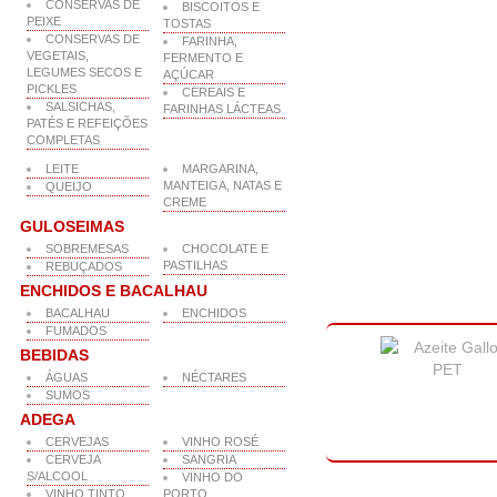
CONSERVAS DE
BISCOITOS E
PEIXE
TOSTAS
CONSERVAS DE
FARINHA,
VEGETAIS,
FERMENTO E
LEGUMES SECOS E
AÇÚCAR
PICKLES
CEREAIS E
SALSICHAS,
FARINHAS LÁCTEAS
PATÉS E REFEIÇÕES
COMPLETAS
LEITE
MARGARINA,
MANTEIGA, NATAS E
QUEIJO
CREME
GULOSEIMAS
SOBREMESAS
CHOCOLATE E
PASTILHAS
REBUÇADOS
ENCHIDOS E BACALHAU
BACALHAU
ENCHIDOS
FUMADOS
BEBIDAS
ÁGUAS
NÉCTARES
SUMOS
ADEGA
CERVEJAS
VINHO ROSÉ
CERVEJA
SANGRIA
S/ALCOOL
VINHO DO
VINHO TINTO
PORTO