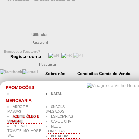
Esqueceu a Password?
Registar conta
Sobre nós
Condições Gerais de Venda
PROMOÇÕES
NATAL
MERCEARIA
ARROZ E
SNACKS
MASSAS
SALGADOS
AZEITE, ÓLEO E
ESPECIARIAS
VINAGRE
CAFÉ E CHÁ
POLPA DE
MEL E
TOMATE, MOLHOS E
COMPOTAS
SAL
BOLACHAS