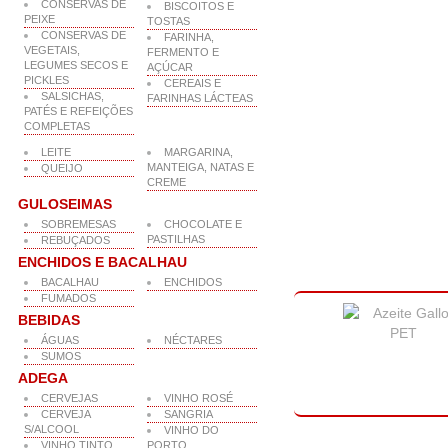
CONSERVAS DE
BISCOITOS E
PEIXE
TOSTAS
CONSERVAS DE
FARINHA,
VEGETAIS,
FERMENTO E
LEGUMES SECOS E
AÇÚCAR
PICKLES
CEREAIS E
SALSICHAS,
FARINHAS LÁCTEAS
PATÉS E REFEIÇÕES
COMPLETAS
LEITE
MARGARINA,
MANTEIGA, NATAS E
QUEIJO
CREME
GULOSEIMAS
SOBREMESAS
CHOCOLATE E
PASTILHAS
REBUÇADOS
ENCHIDOS E BACALHAU
BACALHAU
ENCHIDOS
FUMADOS
BEBIDAS
ÁGUAS
NÉCTARES
SUMOS
ADEGA
CERVEJAS
VINHO ROSÉ
CERVEJA
SANGRIA
S/ALCOOL
VINHO DO
VINHO TINTO
PORTO