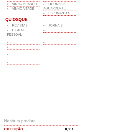
VINHO BRANCO
LICORES E
AGUARDENTE
VINHO VERDE
ESPUMANTES
QUIOSQUE
REVISTAS
JORNAIS
HIGIENE
PESSOAL
O MEU CARRINHO
Nenhum produto
EXPEDIÇÃO
0,00 €