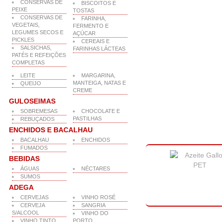
CONSERVAS DE
BISCOITOS E
PEIXE
TOSTAS
CONSERVAS DE
FARINHA,
VEGETAIS,
FERMENTO E
LEGUMES SECOS E
AÇÚCAR
PICKLES
CEREAIS E
SALSICHAS,
FARINHAS LÁCTEAS
PATÉS E REFEIÇÕES
COMPLETAS
LEITE
MARGARINA,
MANTEIGA, NATAS E
QUEIJO
CREME
GULOSEIMAS
SOBREMESAS
CHOCOLATE E
PASTILHAS
REBUÇADOS
ENCHIDOS E BACALHAU
BACALHAU
ENCHIDOS
FUMADOS
BEBIDAS
ÁGUAS
NÉCTARES
SUMOS
ADEGA
CERVEJAS
VINHO ROSÉ
CERVEJA
SANGRIA
S/ALCOOL
VINHO DO
VINHO TINTO
PORTO