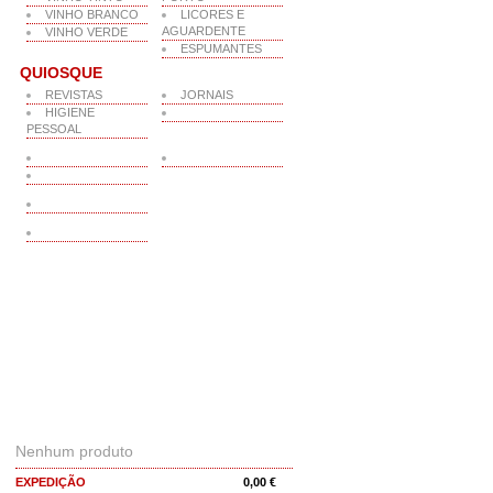
VINHO BRANCO
LICORES E
AGUARDENTE
VINHO VERDE
ESPUMANTES
QUIOSQUE
REVISTAS
JORNAIS
HIGIENE
PESSOAL
O MEU CARRINHO
Nenhum produto
EXPEDIÇÃO
0,00 €