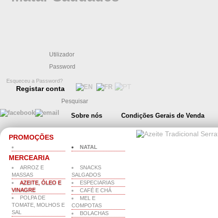
Esqueceu a Password?
Registar conta
Sobre nós
Condições Gerais de Venda
PROMOÇÕES
NATAL
MERCEARIA
ARROZ E
SNACKS
MASSAS
SALGADOS
AZEITE, ÓLEO E
ESPECIARIAS
VINAGRE
CAFÉ E CHÁ
POLPA DE
MEL E
TOMATE, MOLHOS E
COMPOTAS
SAL
BOLACHAS