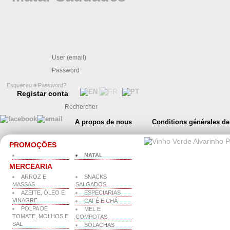
Esqueceu a Password?
Registar conta
A propos de nous
Conditions générales de
PROMOÇÕES
NATAL
MERCEARIA
ARROZ E
SNACKS
MASSAS
SALGADOS
AZEITE, ÓLEO E
ESPECIARIAS
VINAGRE
CAFÉ E CHÁ
POLPA DE
MEL E
TOMATE, MOLHOS E
COMPOTAS
SAL
BOLACHAS