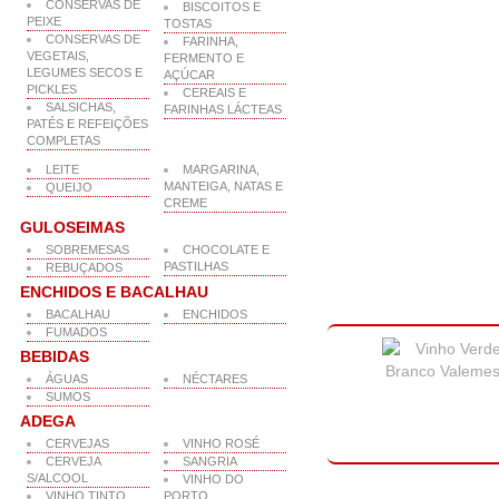
CONSERVAS DE
BISCOITOS E
PEIXE
TOSTAS
CONSERVAS DE
FARINHA,
VEGETAIS,
FERMENTO E
LEGUMES SECOS E
AÇÚCAR
PICKLES
CEREAIS E
SALSICHAS,
FARINHAS LÁCTEAS
PATÉS E REFEIÇÕES
COMPLETAS
LEITE
MARGARINA,
MANTEIGA, NATAS E
QUEIJO
CREME
GULOSEIMAS
SOBREMESAS
CHOCOLATE E
PASTILHAS
REBUÇADOS
ENCHIDOS E BACALHAU
BACALHAU
ENCHIDOS
FUMADOS
BEBIDAS
ÁGUAS
NÉCTARES
SUMOS
ADEGA
CERVEJAS
VINHO ROSÉ
CERVEJA
SANGRIA
S/ALCOOL
VINHO DO
VINHO TINTO
PORTO