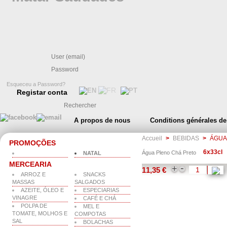
Esqueceu a Password?
Registar conta
A propos de nous
Conditions générales de
Accueil
>
BEBIDAS
>
ÁGUA
PROMOÇÕES
6x33cl
Água Pleno Chá Preto
NATAL
MERCEARIA
-
+
11,35 €
ARROZ E
SNACKS
MASSAS
SALGADOS
AZEITE, ÓLEO E
ESPECIARIAS
VINAGRE
CAFÉ E CHÁ
POLPA DE
MEL E
TOMATE, MOLHOS E
COMPOTAS
SAL
BOLACHAS