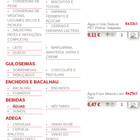
CONSERVAS DE
BISCOITOS E
PEIXE
TOSTAS
CONSERVAS DE
FARINHA,
VEGETAIS,
FERMENTO E
LEGUMES SECOS E
AÇÚCAR
6x33cl
Água c/ Gás Natural
PICKLES
CEREAIS E
PET Pedras Salgadas
SALSICHAS,
FARINHAS LÁCTEAS
-
+
9,11 €
PATÉS E REFEIÇÕES
COMPLETAS
LEITE
MARGARINA,
MANTEIGA, NATAS E
QUEIJO
CREME
GULOSEIMAS
SOBREMESAS
CHOCOLATE E
PASTILHAS
REBUÇADOS
ENCHIDOS E BACALHAU
BACALHAU
ENCHIDOS
FUMADOS
4x25cl
Água Frize Mineral com
Gás
BEBIDAS
-
+
6,47 €
ÁGUAS
NÉCTARES
SUMOS
ADEGA
CERVEJAS
VINHO ROSÉ
CERVEJA
SANGRIA
S/ALCOOL
VINHO DO
VINHO TINTO
PORTO