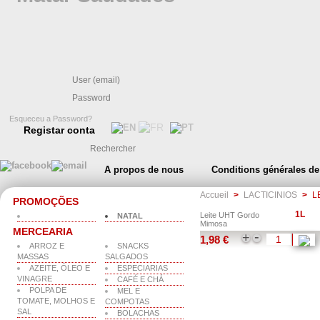
Esqueceu a Password?
Registar conta
A propos de nous
Conditions générales de
Accueil
>
LACTICINIOS
>
L
PROMOÇÕES
1L
Leite UHT Gordo
NATAL
Mimosa
MERCEARIA
-
+
1,98 €
ARROZ E
SNACKS
MASSAS
SALGADOS
AZEITE, ÓLEO E
ESPECIARIAS
VINAGRE
CAFÉ E CHÁ
POLPA DE
MEL E
TOMATE, MOLHOS E
COMPOTAS
SAL
BOLACHAS