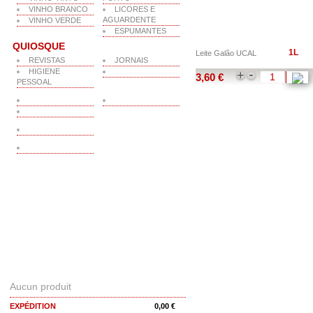
VINHO BRANCO
LICORES E
AGUARDENTE
VINHO VERDE
ESPUMANTES
QUIOSQUE
1L
Leite Galão UCAL
REVISTAS
JORNAIS
-
HIGIENE
+
3,60 €
PESSOAL
PANIER
Aucun produit
EXPÉDITION
0,00 €