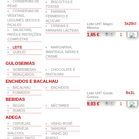
CONSERVAS DE
BISCOITOS E
PEIXE
TOSTAS
CONSERVAS DE
FARINHA,
VEGETAIS,
FERMENTO E
LEGUMES SECOS E
AÇÚCAR
3x20cl
Leite UHT Magro
PICKLES
CEREAIS E
Mimosa
SALSICHAS,
FARINHAS LÁCTEAS
-
+
1,65 €
PATÉS E REFEIÇÕES
COMPLETAS
LEITE
MARGARINA,
MANTEIGA, NATAS E
QUEIJO
CREME
GULOSEIMAS
SOBREMESAS
CHOCOLATE E
PASTILHAS
REBUÇADOS
ENCHIDOS E BACALHAU
BACALHAU
ENCHIDOS
FUMADOS
6x1L
Leite UHT Gordo
Gresso
BEBIDAS
-
+
9,03 €
ÁGUAS
NÉCTARES
SUMOS
ADEGA
CERVEJAS
VINHO ROSÉ
CERVEJA
SANGRIA
S/ALCOOL
VINHO DO
VINHO TINTO
PORTO