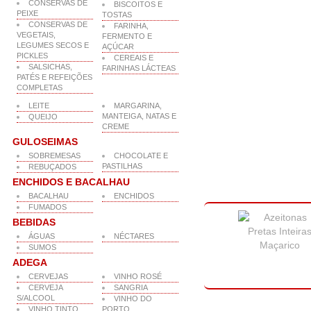
CONSERVAS DE
BISCOITOS E
PEIXE
TOSTAS
CONSERVAS DE
FARINHA,
VEGETAIS,
FERMENTO E
LEGUMES SECOS E
AÇÚCAR
PICKLES
CEREAIS E
SALSICHAS,
FARINHAS LÁCTEAS
PATÉS E REFEIÇÕES
COMPLETAS
LEITE
MARGARINA,
MANTEIGA, NATAS E
QUEIJO
CREME
GULOSEIMAS
SOBREMESAS
CHOCOLATE E
PASTILHAS
REBUÇADOS
ENCHIDOS E BACALHAU
BACALHAU
ENCHIDOS
FUMADOS
BEBIDAS
ÁGUAS
NÉCTARES
SUMOS
ADEGA
CERVEJAS
VINHO ROSÉ
CERVEJA
SANGRIA
S/ALCOOL
VINHO DO
VINHO TINTO
PORTO