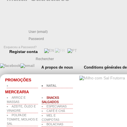
Esqueceu a Password?
Registar conta
A propos de nous
Conditions générales de
PROMOÇÕES
NATAL
MERCEARIA
ARROZ E
SNACKS
MASSAS
SALGADOS
AZEITE, ÓLEO E
ESPECIARIAS
VINAGRE
CAFÉ E CHÁ
POLPA DE
MEL E
TOMATE, MOLHOS E
COMPOTAS
SAL
BOLACHAS