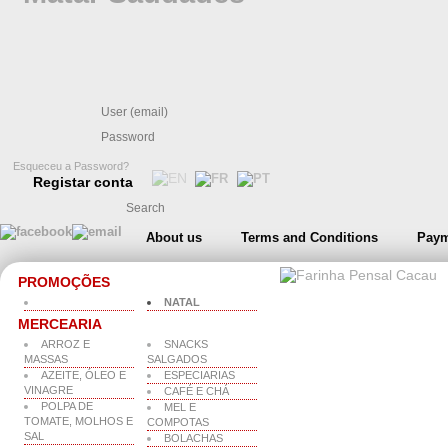
Esqueceu a Password?
Registar conta
About us
Terms and Conditions
Paym
PROMOÇÕES
NATAL
MERCEARIA
ARROZ E
SNACKS
MASSAS
SALGADOS
AZEITE, ÓLEO E
ESPECIARIAS
VINAGRE
CAFÉ E CHÁ
POLPA DE
MEL E
TOMATE, MOLHOS E
COMPOTAS
SAL
BOLACHAS