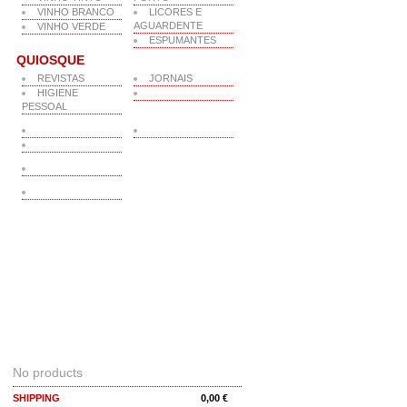
VINHO BRANCO
LICORES E
AGUARDENTE
VINHO VERDE
ESPUMANTES
QUIOSQUE
REVISTAS
JORNAIS
HIGIENE
PESSOAL
CART
No products
SHIPPING
0,00 €