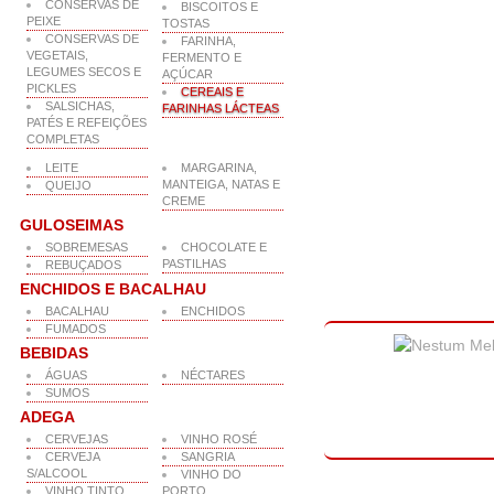
CONSERVAS DE
BISCOITOS E
PEIXE
TOSTAS
CONSERVAS DE
FARINHA,
VEGETAIS,
FERMENTO E
LEGUMES SECOS E
AÇÚCAR
PICKLES
CEREAIS E
SALSICHAS,
FARINHAS LÁCTEAS
PATÉS E REFEIÇÕES
COMPLETAS
LEITE
MARGARINA,
MANTEIGA, NATAS E
QUEIJO
CREME
GULOSEIMAS
SOBREMESAS
CHOCOLATE E
PASTILHAS
REBUÇADOS
ENCHIDOS E BACALHAU
BACALHAU
ENCHIDOS
FUMADOS
BEBIDAS
ÁGUAS
NÉCTARES
SUMOS
ADEGA
CERVEJAS
VINHO ROSÉ
CERVEJA
SANGRIA
S/ALCOOL
VINHO DO
VINHO TINTO
PORTO