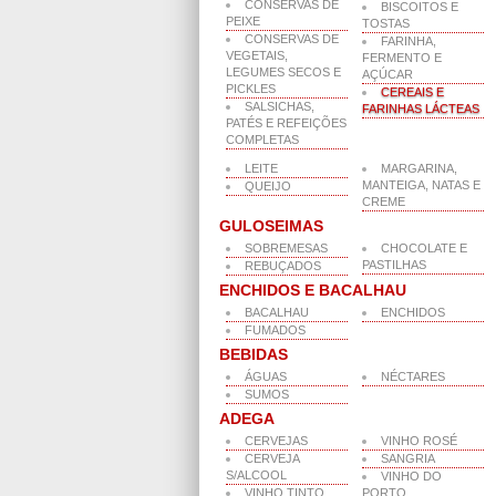
CONSERVAS DE
BISCOITOS E
PEIXE
TOSTAS
CONSERVAS DE
FARINHA,
VEGETAIS,
FERMENTO E
LEGUMES SECOS E
AÇÚCAR
PICKLES
CEREAIS E
SALSICHAS,
FARINHAS LÁCTEAS
PATÉS E REFEIÇÕES
COMPLETAS
LEITE
MARGARINA,
MANTEIGA, NATAS E
QUEIJO
CREME
GULOSEIMAS
SOBREMESAS
CHOCOLATE E
PASTILHAS
REBUÇADOS
ENCHIDOS E BACALHAU
BACALHAU
ENCHIDOS
FUMADOS
BEBIDAS
ÁGUAS
NÉCTARES
SUMOS
ADEGA
CERVEJAS
VINHO ROSÉ
CERVEJA
SANGRIA
S/ALCOOL
VINHO DO
VINHO TINTO
PORTO