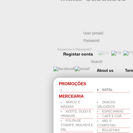
Esqueceu a Password?
Registar conta
About us
Term
PROMOÇÕES
NATAL
MERCEARIA
ARROZ E
SNACKS
MASSAS
SALGADOS
AZEITE, ÓLEO E
ESPECIARIAS
VINAGRE
CAFÉ E CHÁ
POLPA DE
MEL E
TOMATE, MOLHOS E
COMPOTAS
SAL
BOLACHAS