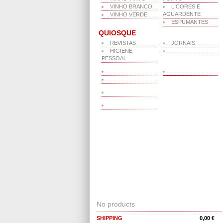
VINHO BRANCO
LICORES E
AGUARDENTE
VINHO VERDE
ESPUMANTES
QUIOSQUE
REVISTAS
JORNAIS
HIGIENE
PESSOAL
CART
No products
SHIPPING
0,00 €