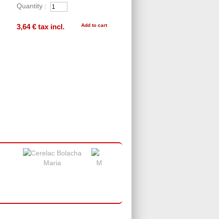
Quantity :
3,64 €
tax incl.