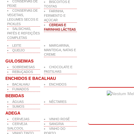
CONSERVAS DE
BISCOITOS E
PEIXE
TOSTAS
CONSERVAS DE
FARINHA,
VEGETAIS,
FERMENTO E
LEGUMES SECOS E
AÇÚCAR
PICKLES
CEREAIS E
SALSICHAS,
FARINHAS LÁCTEAS
PATÉS E REFEIÇÕES
COMPLETAS
LEITE
MARGARINA,
MANTEIGA, NATAS E
QUEIJO
CREME
GULOSEIMAS
SOBREMESAS
CHOCOLATE E
PASTILHAS
REBUÇADOS
ENCHIDOS E BACALHAU
BACALHAU
ENCHIDOS
FUMADOS
BEBIDAS
ÁGUAS
NÉCTARES
SUMOS
ADEGA
CERVEJAS
VINHO ROSÉ
CERVEJA
SANGRIA
S/ALCOOL
VINHO DO
VINHO TINTO
PORTO