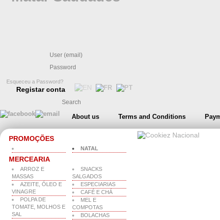
Esqueceu a Password?
Registar conta
About us
Terms and Conditions
Paym
PROMOÇÕES
NATAL
MERCEARIA
ARROZ E
SNACKS
MASSAS
SALGADOS
AZEITE, ÓLEO E
ESPECIARIAS
VINAGRE
CAFÉ E CHÁ
POLPA DE
MEL E
TOMATE, MOLHOS E
COMPOTAS
SAL
BOLACHAS