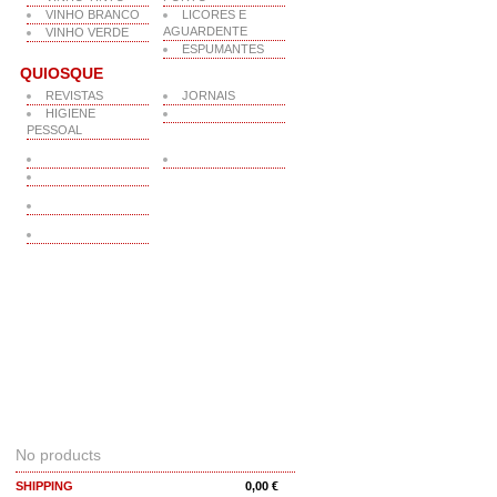
VINHO BRANCO
LICORES E
AGUARDENTE
VINHO VERDE
ESPUMANTES
QUIOSQUE
REVISTAS
JORNAIS
HIGIENE
PESSOAL
CART
No products
SHIPPING
0,00 €