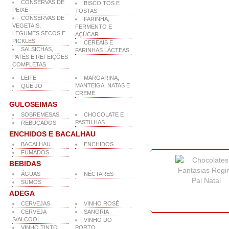
CONSERVAS DE
BISCOITOS E
PEIXE
TOSTAS
CONSERVAS DE
FARINHA,
VEGETAIS,
FERMENTO E
LEGUMES SECOS E
AÇÚCAR
PICKLES
CEREAIS E
SALSICHAS,
FARINHAS LÁCTEAS
PATÉS E REFEIÇÕES
COMPLETAS
LEITE
MARGARINA,
MANTEIGA, NATAS E
QUEIJO
CREME
GULOSEIMAS
SOBREMESAS
CHOCOLATE E
PASTILHAS
REBUÇADOS
ENCHIDOS E BACALHAU
BACALHAU
ENCHIDOS
FUMADOS
BEBIDAS
ÁGUAS
NÉCTARES
SUMOS
ADEGA
CERVEJAS
VINHO ROSÉ
CERVEJA
SANGRIA
S/ALCOOL
VINHO DO
VINHO TINTO
PORTO