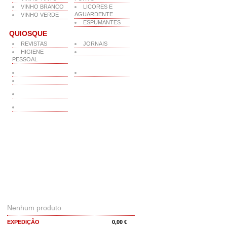
VINHO BRANCO
LICORES E
AGUARDENTE
VINHO VERDE
ESPUMANTES
QUIOSQUE
REVISTAS
JORNAIS
HIGIENE
PESSOAL
O MEU CARRINHO
Nenhum produto
EXPEDIÇÃO
0,00 €